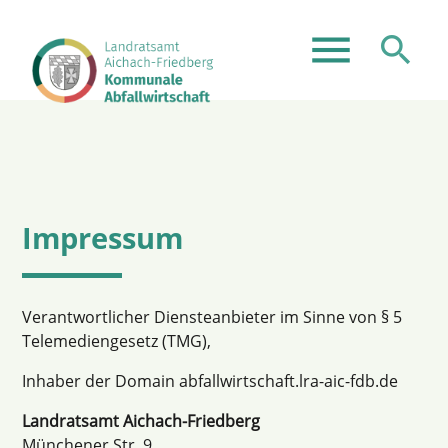
menu
search
Suchbegriffe
SUCHEN
Impressum
Verantwortlicher Diensteanbieter im Sinne von § 5
Telemediengesetz (TMG),
Inhaber der Domain abfallwirtschaft.lra-aic-fdb.de
Landratsamt Aichach-Friedberg
Münchener Str. 9